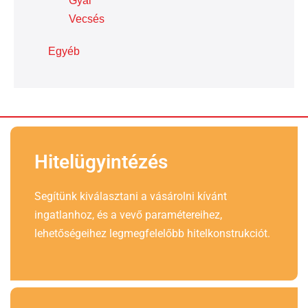
Gyál
Vecsés
Egyéb
Hitelügyintézés
Segítünk kiválasztani a vásárolni kívánt
ingatlanhoz, és a vevő paramétereihez,
lehetőségeihez legmegfelelőbb hitelkonstrukciót.