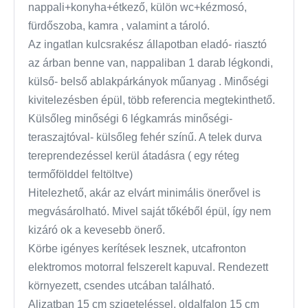
nappali+konyha+étkező, külön wc+kézmosó,
fürdőszoba, kamra , valamint a tároló.
Az ingatlan kulcsrakész állapotban eladó- riasztó
az árban benne van, nappaliban 1 darab légkondi,
külső- belső ablakpárkányok műanyag . Minőségi
kivitelezésben épül, több referencia megtekinthető.
Külsőleg minőségi 6 légkamrás minőségi-
teraszajtóval- külsőleg fehér színű. A telek durva
tereprendezéssel kerül átadásra ( egy réteg
termőfölddel feltöltve)
Hitelezhető, akár az elvárt minimális önerővel is
megvásárolható. Mivel saját tőkéből épül, így nem
kizáró ok a kevesebb önerő.
Körbe igényes kerítések lesznek, utcafronton
elektromos motorral felszerelt kapuval. Rendezett
környezett, csendes utcában található.
Aljzatban 15 cm szigeteléssel, oldalfalon 15 cm