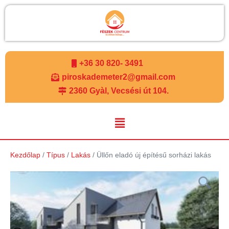
+36 30 820- 3491
piroskademeter2@gmail.com
2360 Gyàl, Vecsési út 104.
Kezdőlap
/
Típus
/
Lakás
/ Üllőn eladó új építésű sorházi lakás