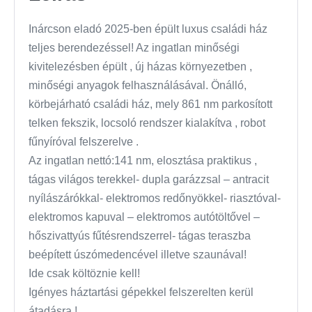
Inárcson eladó 2025-ben épült luxus családi ház
teljes berendezéssel! Az ingatlan minőségi
kivitelezésben épült , új házas környezetben ,
minőségi anyagok felhasználásával. Önálló,
körbejárható családi ház, mely 861 nm parkosított
telken fekszik, locsoló rendszer kialakítva , robot
fűnyíróval felszerelve .
Az ingatlan nettó:141 nm, elosztása praktikus ,
tágas világos terekkel- dupla garázzsal – antracit
nyílászárókkal- elektromos redőnyökkel- riasztóval-
elektromos kapuval – elektromos autótöltővel –
hőszivattyús fűtésrendszerrel- tágas teraszba
beépített úszómedencével illetve szaunával!
Ide csak költöznie kell!
Igényes háztartási gépekkel felszerelten kerül
átadásra !