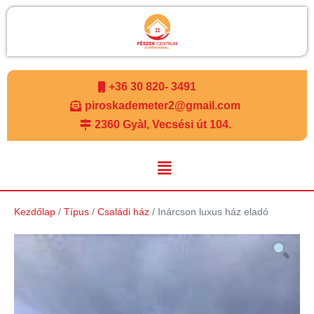
+36 30 820- 3491
piroskademeter2@gmail.com
2360 Gyàl, Vecsési út 104.
Kezdőlap
/
Típus
/
Családi ház
/ Inárcson luxus ház eladó