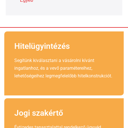
Egyéb
Hitelügyintézés
Segítünk kiválasztani a vásárolni kívánt
ingatlanhoz, és a vevő paramétereihez,
lehetőségeihez legmegfelelőbb hitelkonstrukciót.
Jogi szakértő
Évtizedes tapasztalattal rendelkező ügyvéd