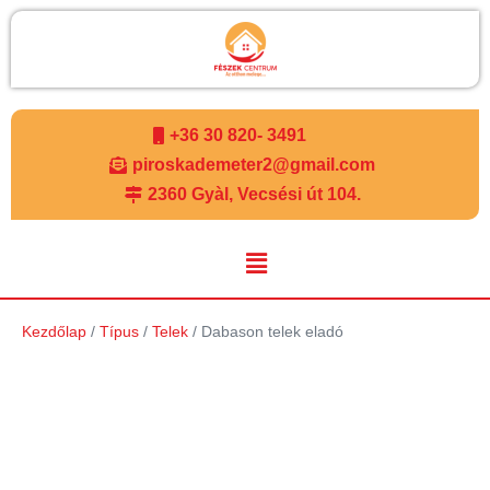
+36 30 820- 3491
piroskademeter2@gmail.com
2360 Gyàl, Vecsési út 104.
Kezdőlap
/
Típus
/
Telek
/ Dabason telek eladó