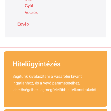
Gyál
Vecsés
Egyéb
Hitelügyintézés
Segítünk kiválasztani a vásárolni kívánt
ingatlanhoz, és a vevő paramétereihez,
lehetőségeihez legmegfelelőbb hitelkonstrukciót.